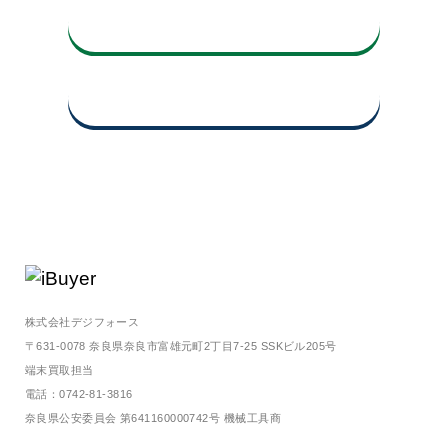
0742-81-3816
平日10時〜17時
買取査定申込み・お問い合わせ
株式会社デジフォース
〒631-0078 奈良県奈良市富雄元町2丁目7-25 SSKビル205号
端末買取担当
電話：0742-81-3816
奈良県公安委員会 第641160000742号 機械工具商