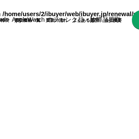
n
/home/users/2/ibuyer/web/ibuyer.jp/renewal/w
の特⻑
買取価格一覧
買取の流れ
よくある質問
会社概要