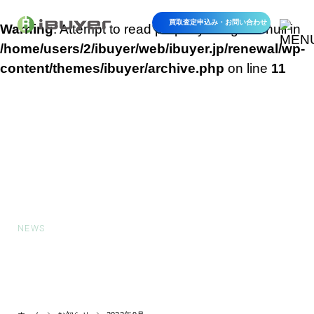
買取査定申込み・
お問い合わせ
Warning
: Attempt to read property "slug" on null in
/home/users/2/ibuyer/web/ibuyer.jp/renewal/wp-
content/themes/ibuyer/archive.php
on line
11
お知らせ
NEWS