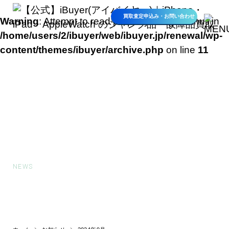
買取査定申込み・
お問い合わせ
Warning
: Attempt to read property "slug" on null in
/home/users/2/ibuyer/web/ibuyer.jp/renewal/wp-
content/themes/ibuyer/archive.php
on line
11
お知らせ
NEWS