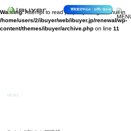
買取査定申込み・
お問い合わせ
Warning
: Attempt to read property "slug" on null in
/home/users/2/ibuyer/web/ibuyer.jp/renewal/wp-
content/themes/ibuyer/archive.php
on line
11
お知らせ
NEWS